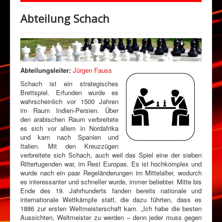
Abteilungen
Abteilung Schach
Veranstaltungen
Sponsoring
Förderverein
Abteilungsleiter:
Jürgen Fauss
Downloads
Schach ist ein strategisches
Brettspiel. Erfunden wurde es
Kontakt
wahrscheinlich vor 1500 Jahren
Klimaschutz
im Raum Indien-Persien. Über
den arabischen Raum verbreitete
es sich vor allem in Nordafrika
und kam nach Spanien und
Italien. Mit den Kreuzzügen
verbreitete sich Schach, auch weil das Spiel eine der sieben
Rittertugenden war, im Rest Europas. Es ist hochkomplex und
wurde nach ein paar Regeländerungen im Mittelalter, wodurch
es interessanter und schneller wurde, immer beliebter. Mitte bis
Ende des 19. Jahrhunderts fanden bereits nationale und
internationale Wettkämpfe statt, die dazu führten, dass es
1886 zur ersten Weltmeisterschaft kam. „Ich habe die besten
Aussichten, Weltmeister zu werden – denn jeder muss gegen