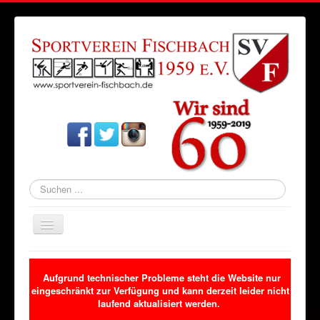
Suchen
...
Navigation
an/aus
Startseite
Aufgrund technischer Probleme steht die Website nur
Aktuelles
eingeschränkt zur Verfügung und kann derzeit leider nicht
laufend aktualisiert werden.
Verein