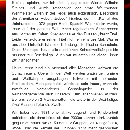
Steinitz spielen, nur ich nicht!“, sagte der Wiener Wilhelm
Steinitz und wurde tatsächlich der erste Weltmeister.
Weltmeister waren in der Regel auch exzentrisch. Besonders
der Amerikaner Robert „Bobby“ Fischer, der im „Kampf des
Jahrhunderts“ 1972 gegen Boris Spasski Weltmeister wurde,
löste auf der ganzen Welt einen regelrechten Schachboom
aus. Mitten im Kalten Krieg entriss er den Russen „ihren“ Titel.
Leider verteidigte er seinen Titel nicht ein einziges Mal. Was er
uns aber hinterließ ist seine Erfindung, die Fischer-Schachuhr.
Diese Uhr regelt heute alle sportlichen Schachwettkämpfe bis
hinunter zur Bezirksliga. Auch wir mussten uns diese Uhren
2017 anschaffen.
Heute kennt rund ein siebentel aller Menschen weltweit die
Schachregeln. Überall in der Welt werden unzählige Turniere
und Wettkämpfe ausgetragen, teilweise mit horrenden
Preisgeldern. Mich persönlich würde es sehr freuen, wenn die
zweifellos vorhandenen Schachspieler in der
Verbandsgemeinde sich unserem Club anschließen würden.
Bei uns spielen 2 Mannschaften, die Erste in der Bezirksliga.
Zwei Klassen tiefer die Zweite.
Wir haben seit 1984 eine aktive Jugend- und Kinderarbeit
betrieben, die dann leider ab den 2000er Jahren stark zurück
ging (1989 hatten wir 29 Kinder in 2 Gruppen, 2014 ungefähr 4,
wobei über die Anzahl der Gruppen nicht mehr gesprochen