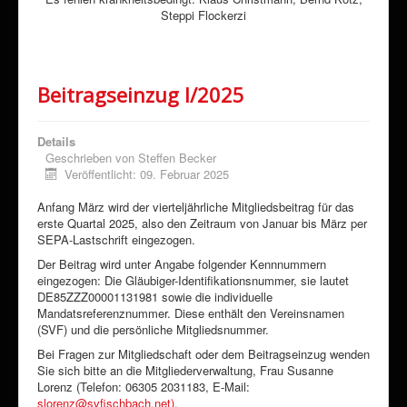
Steppi Flockerzi
Beitragseinzug I/2025
Details
Geschrieben von
Steffen Becker
Veröffentlicht: 09. Februar 2025
Anfang März wird der vierteljährliche Mitgliedsbeitrag für das
erste Quartal 2025, also den Zeitraum von Januar bis März per
SEPA-Lastschrift eingezogen.
Der Beitrag wird unter Angabe folgender Kennnummern
eingezogen: Die Gläubiger-Identifikationsnummer, sie lautet
DE85ZZZ00001131981 sowie die individuelle
Mandatsreferenznummer. Diese enthält den Vereinsnamen
(SVF) und die persönliche Mitgliedsnummer.
Bei Fragen zur Mitgliedschaft oder dem Beitragseinzug wenden
Sie sich bitte an die Mitgliederverwaltung, Frau Susanne
Lorenz (Telefon: 06305 2031183, E-Mail:
slorenz@svfischbach.net)
.