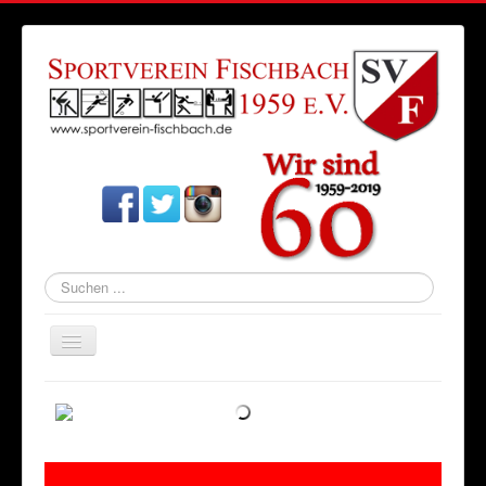
Suchen
...
Navigation
an/aus
Startseite
Aktuelles
Verein