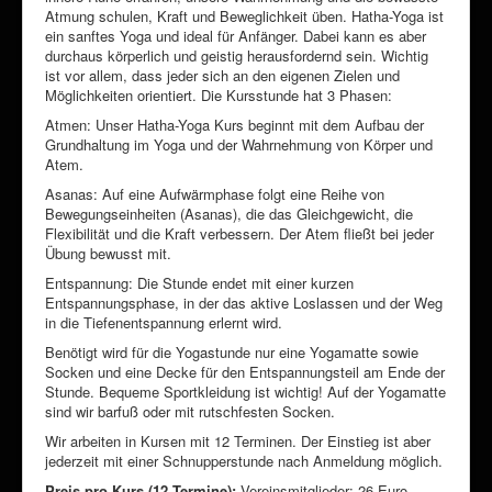
Atmung schulen, Kraft und Beweglichkeit üben. Hatha-Yoga ist
ein sanftes Yoga und ideal für Anfänger. Dabei kann es aber
durchaus körperlich und geistig herausfordernd sein. Wichtig
ist vor allem, dass jeder sich an den eigenen Zielen und
Möglichkeiten orientiert. Die Kursstunde hat 3 Phasen:
Atmen: Unser Hatha-Yoga Kurs beginnt mit dem Aufbau der
Grundhaltung im Yoga und der Wahrnehmung von Körper und
Atem.
Asanas: Auf eine Aufwärmphase folgt eine Reihe von
Bewegungseinheiten (Asanas), die das Gleichgewicht, die
Flexibilität und die Kraft verbessern. Der Atem fließt bei jeder
Übung bewusst mit.
Entspannung: Die Stunde endet mit einer kurzen
Entspannungsphase, in der das aktive Loslassen und der Weg
in die Tiefenentspannung erlernt wird.
Benötigt wird für die Yogastunde nur eine Yogamatte sowie
Socken und eine Decke für den Entspannungsteil am Ende der
Stunde. Bequeme Sportkleidung ist wichtig! Auf der Yogamatte
sind wir barfuß oder mit rutschfesten Socken.
Wir arbeiten in Kursen mit 12 Terminen. Der Einstieg ist aber
jederzeit mit einer Schnupperstunde nach Anmeldung möglich.
Preis pro Kurs (12 Termine):
Vereinsmitglieder: 26 Euro,