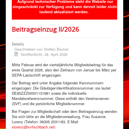
Aufgrund technischer Probleme steht die Website nur
Abteilungen
eingeschränkt zur Verfügung und kann derzeit leider nicht
laufend aktualisiert werden.
Veranstaltungen
Sponsoring
Beitragseinzug II/2026
Förderverein
Details
Downloads
Geschrieben von
Steffen Becker
Kontakt
Veröffentlicht: 28. April 2026
Klimaschutz
Mitte Februar wird der vierteljährliche Mitgliedsbeitrag für das
erste Quartal 2026, also den Zeitraum von Januar bis März per
SEPA-Lastschrift eingezogen.
Der Beitrag wird unter Angabe folgender Kennnummern
eingezogen: Die Gläubiger-Identifikationsnummer, sie lautet
DE85ZZZ00001131981 sowie die individuelle
Mandatsreferenznummer. Diese enthält den Vereinsnamen
(SVF) und die persönliche Mitgliedsnummer.
Bei Fragen zur Mitgliedschaft oder dem Beitragseinzug wenden
Sie sich bitte an die Mitgliederverwaltung, Frau Susanne
Lorenz (Telefon: 06305 2031183, E-Mail:
slorenz@svfischbach.net)