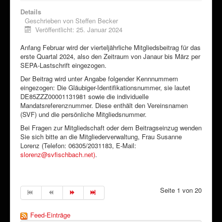
Details
Geschrieben von
Steffen Becker
Veröffentlicht: 25. Januar 2024
Anfang Februar wird der vierteljährliche Mitgliedsbeitrag für das
erste Quartal 2024, also den Zeitraum von Janaur bis März per
SEPA-Lastschrift eingezogen.
Der Beitrag wird unter Angabe folgender Kennnummern
eingezogen: Die Gläubiger-Identifikationsnummer, sie lautet
DE85ZZZ00001131981 sowie die individuelle
Mandatsreferenznummer. Diese enthält den Vereinsnamen
(SVF) und die persönliche Mitgliedsnummer.
Bei Fragen zur Mitgliedschaft oder dem Beitragseinzug wenden
Sie sich bitte an die Mitgliederverwaltung, Frau Susanne
Lorenz (Telefon: 06305/2031183, E-Mail:
slorenz@svfischbach.net)
.
Seite 1 von 20
Feed-Einträge