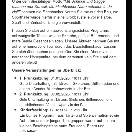
Unter dem diesjährigen Motto "
Mit Schippe und Bagger
machen mer Krawall, die Fischbacher Narre schaffen in de
Hall
"
nehmen die Fischbacher Narren Sie mit auf den Bau, die
Sporthalle wurde hierfür in eine Großbaustelle voller Farbe,
Spaß und närrischer Energie verwandelt.
Freuen Sie sich auf ein abwechslungsreiches Programm:
schwungvolle Tänze, witzige Sketche, pfiffige Büttenreden und
mitreißende Gesangseinlagen. Unsere Aktiven nehmen Sie mit
auf eine humorvolle Tour durch das Baustellenchaos. Lassen
Sie sich überraschen und genießen Sie einen Abend voller
närrischer Höhepunkte, bei dem garantiert kein Stein auf dem
anderen bleibt!
Unsere Veranstaltungen im Überblick:
1. Prunksitzung:
31.01.2026, 19:11 Uhr
Gute Unterhaltung mit Tänzen, Sketchen, Büttenreden und
anschließender Aftershowparty in der Bar.
2. Prunksitzung:
07.02.2026, 19:11 Uhr
Gute Unterhaltung mit Tänzen, Sketchen, Büttenreden und
anschließender Aftershowparty in der Bar.
Kinderfasching:
17.02.2026, 16:11 Uhr
Ein buntes Programm aus Tanz- und Spielanimation sowie
Auftritten unserer jungen Tanzgruppen wartet auf unsere
kleinen Faschingsfans samt Freunden, Eltern und
Großeltern!